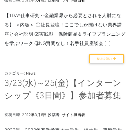
投稿日時:
2022年3月8日
投稿者:
サイト担当者
【1DAY仕事研究～金融業界から必要とされる人財にな
る】 ＜内容＞ ①社長登壇！ここでしか聞けない業界講
座と会社説明 ②実践型！保険商品＆ライフプランニング
を学ぶワーク ③NG質問なし！若手社員座談会 […]
続きを読む
カテゴリー:
News
3/23(水)～25(金)【インターン
シップ《3日間》】参加者募集
投稿日時:
2022年3月8日
投稿者:
サイト担当者
2022年、2023年卒業予定の大学生・短大生・専門学生