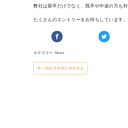
弊社は新卒だけでなく、既卒や中途の方も対
たくさんのエントリーをお待ちしています。
カテゴリー:
News
投
第14期経営発展計画発表会
稿
ナ
ビ
ゲ
ー
シ